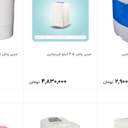
مینی واش 3.5 کیلو فریدولین
مینی واش فرید
4,830,000
2,900
تومان
تومان