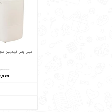
مینی واش فریدولین مدل W12
50,000
0,000