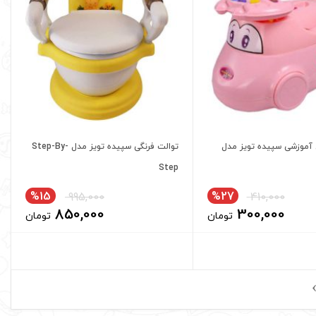
 آموزشی سپیده تویز مدل
توالت فرنگی سپیده تویز مدل Step-By-
Step
%15
%27
995,000
410,000
قیمت فعلی:
850,000
300,000
تومان
تومان
2,6 تومان.