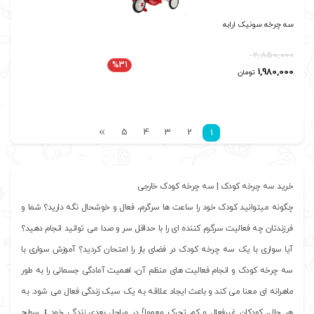
سه چرخه سونیک ارابه
2,850,000
%31
قیمت اصلی: 2,850,000 تومان بود.
قیمت فعلی: 1,980,000 تومان.
1,980,000
تومان
5
4
3
2
1
خرید سه چرخه کودک | سه چرخه کودک خارجی
چگونه میتوانید کودک خود را ساعت ها سرگرم، فعال و خوشحال نگه دارید؟ شما و
فرزندتان چه فعالیت سرگرم کننده ای را با حداقل سر و صدا می توانید انجام دهید؟
آیا سواری با یک سه چرخه کودک در فضای باز را امتحان کردید؟ آموزش سواری با
سه چرخه کودک و انجام فعالیت های منظم آن، اهمیت آمادگی جسمانی را به طور
ماهرانه ای معنا می کند و باعث ایجاد علاقه به یک سبک زندگی فعال می شود. به
هر حال، کودکان غیرفعال و کم تحرک معمولاً در مراحل بعدی زندگی خود از سطح