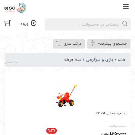
Products
ورود
search
جستجوی پیشرفته
مرتب سازی
خانه
»
بازی و سرگرمی
»
سه چرخه
35 محصول
سه چرخه دابل داک 33
1,980,000
%27
1,450,000
تومان