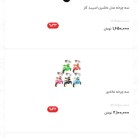
سه چرخه مدل ماشین اسپید کار
2,450,000
%33
1,650,000
تومان
سه چرخه ماتادور
3,650,000
%42
2,100,000
تومان