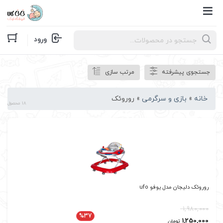
Products
ورود
search
جستجوی پیشرفته
مرتب سازی
خانه
»
بازی و سرگرمی
»
روروئک
18 محصول
روروئک دلیجان مدل یوفو ufo
1,980,000
%37
1,250,000
تومان