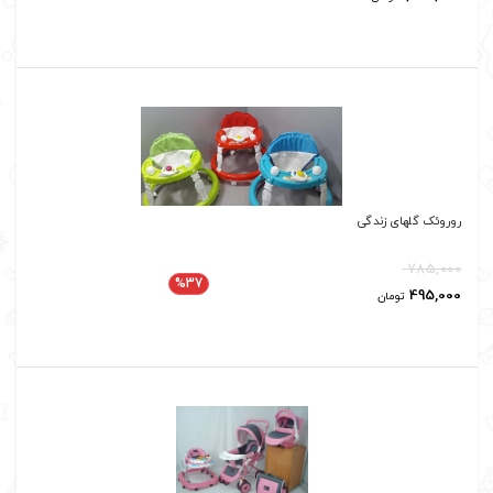
روروئک گلهای زندگی
785,000
%37
495,000
تومان