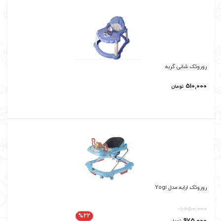
روروئک شانی گربه
510,000
تومان
روروئک ارابه مدل Yogi
1,250,000
%22
975,000