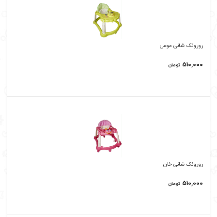
روروئک شانی موس
510,000
تومان
روروئک شانی خان
510,000
تومان