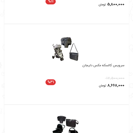
%11
5,800,000
تومان
سرویس کالسکه مکس دلیجان
12,500,000
%31
8,668,000
تومان