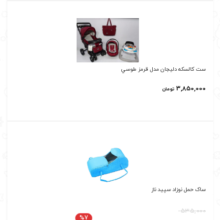
ست کالسکه دليجان مدل قرمز طوسي
3,850,000
تومان
ساک حمل نوزاد سپید ناز
535,000
%7