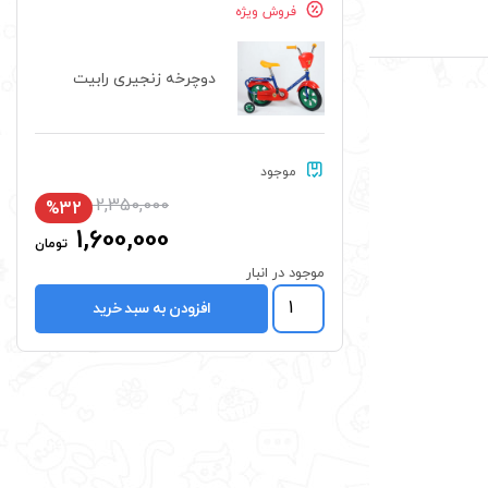
فروش ویژه
دوچرخه زنجیری رابیت
موجود
2,350,000
%32
1,600,000
تومان
موجود در انبار
دوچرخه
افزودن به سبد خرید
زنجیری
رابیت
عدد