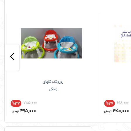
روروئک گلهای
زندگی
785,000
618,000
%37
%27
495,000
450,000
تومان
تومان