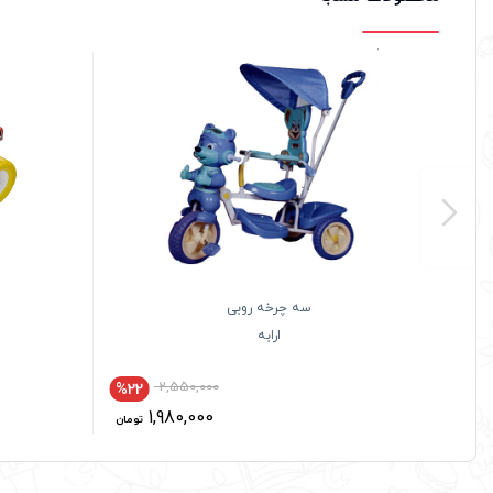
سه چرخه روبی
ارابه
2,550,000
%22
1,980,000
تومان