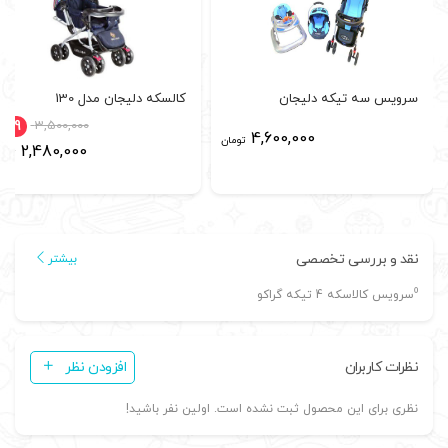
سرویس سه تیکه دلیجان
کالسکه دلیجان مدل 130
%29
3,500,000
4,600,000
تومان
2,480,000
توما
نقد و بررسی تخصصی
بیشتر
⁰سرویس کالاسکه 4 تیکه گراکو
نظرات کاربران
افزودن نظر
نظری برای این محصول ثبت نشده است. اولین نفر باشید!