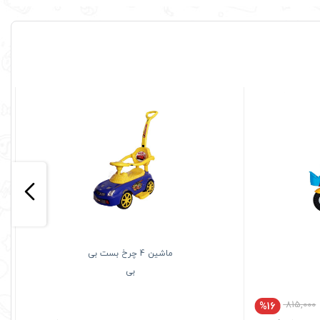
ماشین 4 چرخ بست بی
بی
815,000
%16