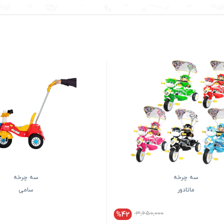
سه چرخه
سه چرخه
ماتادور
سامی
3,650,000
%42