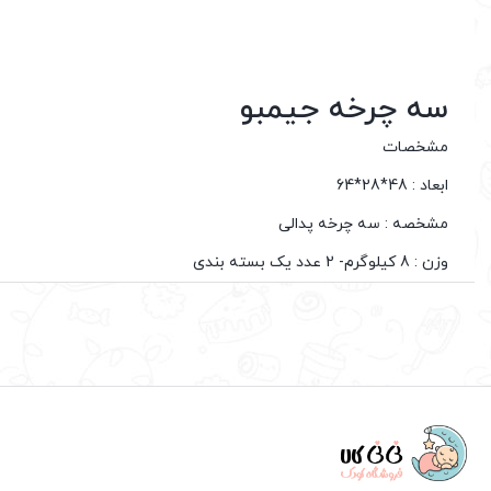
سه چرخه جیمبو
مشخصات
ابعاد : 48*28*64
مشخصه : سه چرخه پدالی
وزن : 8 کیلوگرم- 2 عدد یک بسته بندی