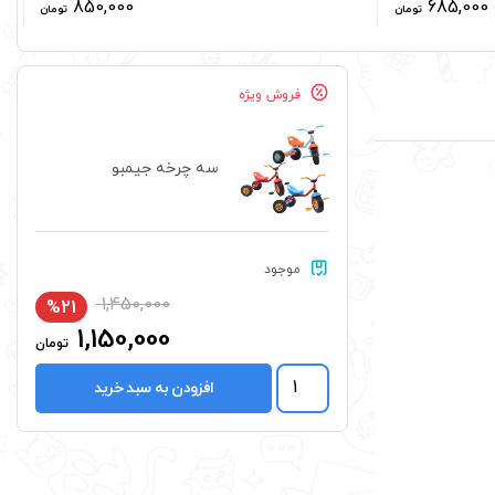
850,000
685,000
تومان
تومان
فروش ویژه
سه چرخه جیمبو
موجود
1,450,000
%21
1,150,000
تومان
سه
افزودن به سبد خرید
چرخه
جیمبو
عدد