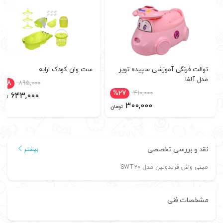
توالت فرنگی آموزشی سپیده تویز
ست وان کودک ارابه
مدل آلفا
%28
895,000
%27
410,000
643,000
توما
300,000
تومان
نقد و بررسی تخصصی
بیشتر
مینی واش فریدولین مدل SWT20
مشخصات فنی