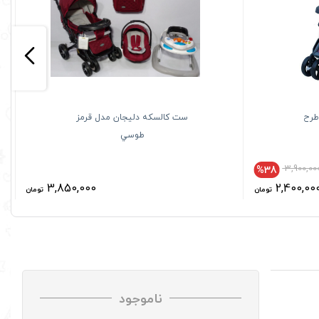
طرح
ست کالسکه دليجان مدل قرمز
طوسي
3,900,00
%38
3,850,000
2,400,00
تومان
تومان
ناموجود