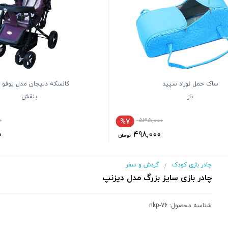
ساک حمل نوزاد سپید
کالسکه دلیجان مدل یوفو 
ناز
بنفش
0
535,000
%7
0
498,000
تومان
چادر بازی کودک
گردش و سفر
/
چادر بازی سایز بزرگ مدل دیزنپ
شناسه محصول:
nkp-76