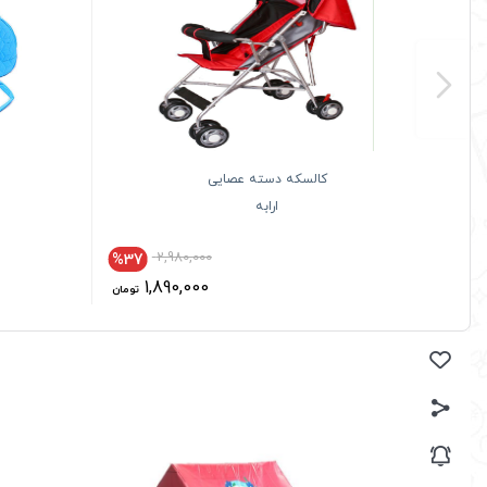
کالسکه دسته عصایی
ارابه
2,980,000
%37
1,890,000
تومان