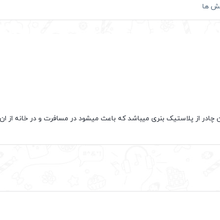
ش ها
ل دیز نپ که در ابعاد 110*75 میباشد جنس این چادر از پلاستیک بنری میباشد که باعث میشود در مساف